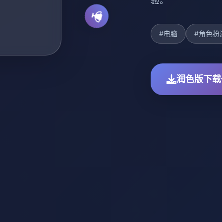
验。
#电脑
#角色扮
润色版下载