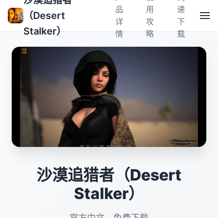
沙漠追猎者
品
用
速
（Desert
详
攻
下
Stalker）
情
略
载
沙漠追猎者（Desert
Stalker）
官方中文，免费下载